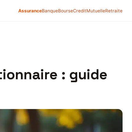
Assurance
Banque
Bourse
Credit
Mutuelle
Retraite
ionnaire : guide
s