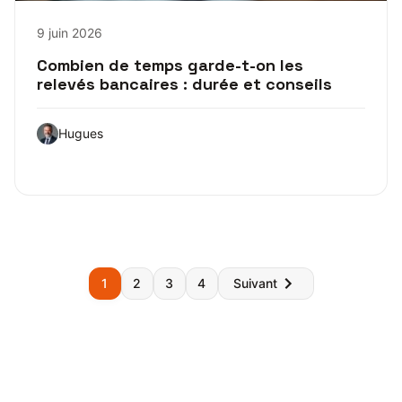
9 juin 2026
Combien de temps garde-t-on les
relevés bancaires : durée et conseils
Hugues
Pagination
1
2
3
4
Suivant
des
publications