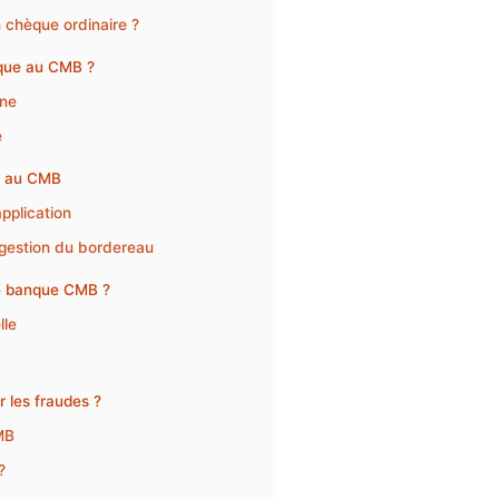
 chèque ordinaire ?
nque au CMB ?
one
e
ue au CMB
pplication
 gestion du bordereau
 de banque CMB ?
lle
 les fraudes ?
MB
?