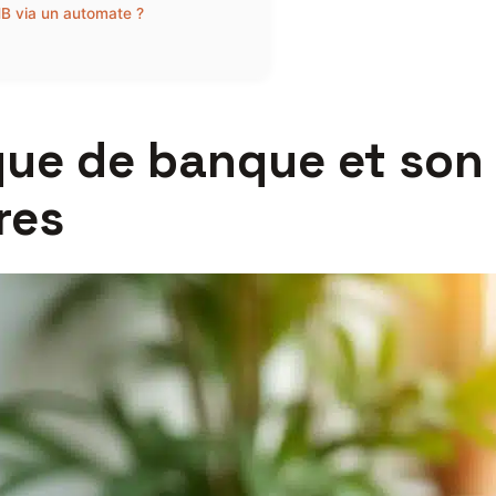
B via un automate ?
ue de banque et son 
res