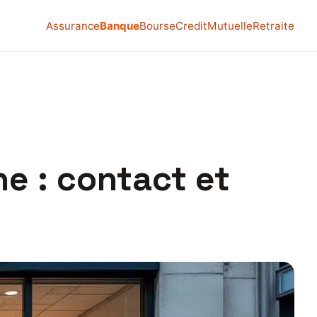
Assurance
Banque
Bourse
Credit
Mutuelle
Retraite
e : contact et