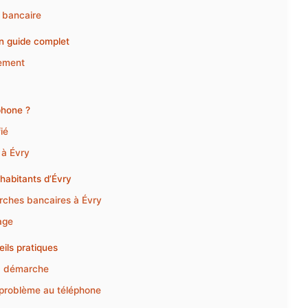
 bancaire
un guide complet
tement
phone ?
ié
 à Évry
habitants d’Évry
arches bancaires à Évry
age
ils pratiques
sa démarche
de problème au téléphone