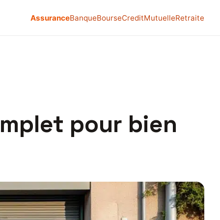
Assurance
Banque
Bourse
Credit
Mutuelle
Retraite
omplet pour bien