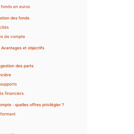
t fonds en euros
estion des fonds
cités
tés de compte
 Avantages et objectifs
 gestion des parts
ncière
 supports
és financiers
pte : quelles offres privilégier ?
erformant