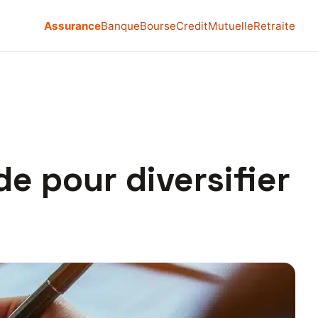
Assurance
Banque
Bourse
Credit
Mutuelle
Retraite
e pour diversifier