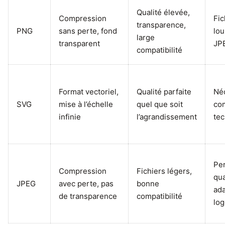
Qualité élevée,
Compression
Fic
transparence,
PNG
sans perte, fond
lou
large
transparent
JP
compatibilité
Format vectoriel,
Qualité parfaite
Né
SVG
mise à l’échelle
quel que soit
co
infinie
l’agrandissement
te
Pe
Compression
Fichiers légers,
qua
JPEG
avec perte, pas
bonne
ad
de transparence
compatibilité
lo