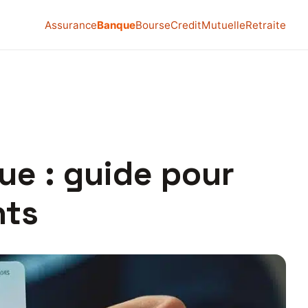
Assurance
Banque
Bourse
Credit
Mutuelle
Retraite
e : guide pour
nts